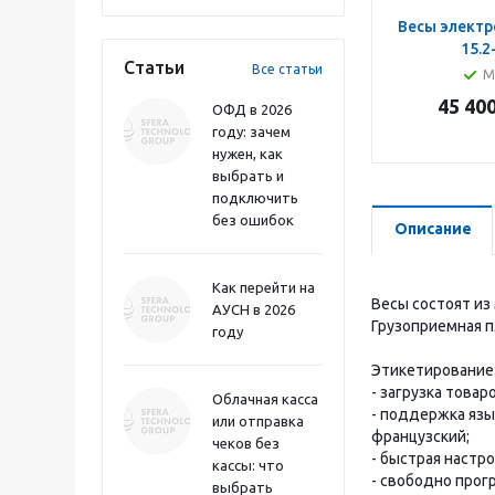
Весы электр
15.2
Статьи
Все статьи
М
45 40
ОФД в 2026
году: зачем
нужен, как
выбрать и
подключить
без ошибок
Описание
Как перейти на
Весы состоят и
АУСН в 2026
Грузоприемная п
году
Этикетирование
- загрузка товар
Облачная касса
- поддержка язык
или отправка
французский;
чеков без
- быстрая настр
кассы: что
- свободно прог
выбрать