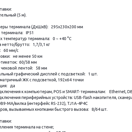
ставки:
ельный (5 м).
меры терминала (ДхШхВ): 295х230х200 мм
 терминала: IP51
х температур терминала: 0 ~ +40 °C
 нетто/брутто: 1,7/3,1 кг
: 60 мм/с
овки: не менее 50 км
тикеток: 60/58 мм
 чековой лентой: 58 мм
льный графический дисплей с подсветкой: 1 шт.
матричный ЖК с подсветкой, 192х64 точки
ция: да
ключения к компьютерам, POS и SMART-терминалам: Ethernet, DB
ключения периферийных устройств: USB-flash накопителя, сканер
 DB9-MА/вилка (интерфейс RS-232), TJ1A-4P4C
ров, вызываемых кнопками быстрого вызова: 8/64 шт.
ставки:
пления терминала на стене;