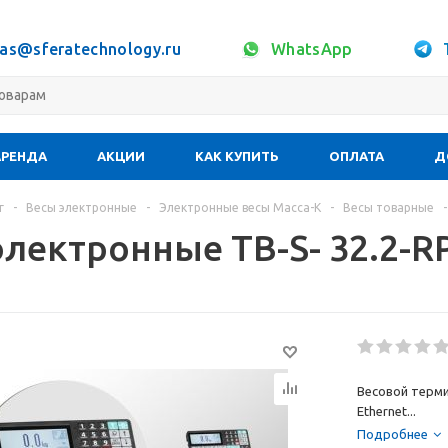
sas@sferatechnology.ru
WhatsApp
АРЕНДА
АКЦИИ
КАК КУПИТЬ
ОПЛАТА
Д
г
-
Весы электронные
-
Электронные весы Масса-К
-
Весы товарные
-
электронные TB-S- 32.2-R
Весовой терми
Ethernet...
Подробнее