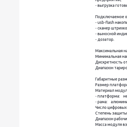
- выгрузка готов
Подключаемое о
- usb-flash нако
- сканер штрихко
- выносной инди
- дозатор.
Максимальная на
Минимальная наг
Дискретность от
Диапазон тариро
Габаритные раз
Размер платфор
Материал моду
- платформа: н
- рама: алюмин
Число цифровых 
Степень защиты
Диапазон рабочи
Масса модуля вз