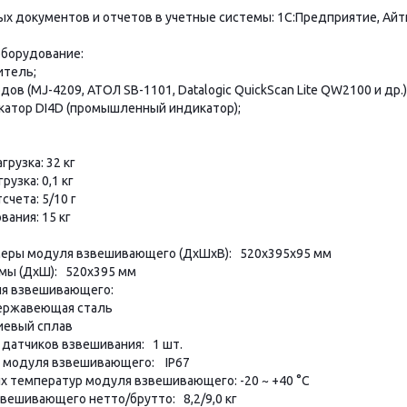
ых документов и отчетов в учетные системы: 1С:Предприятие, Айтида
борудование:
питель;
дов (MJ-4209, АТОЛ SB-1101, Datalogic QuickScan Lite QW2100 и др.)
катор DI4D (промышленный индикатор);
грузка: 32 кг
рузка: 0,1 кг
счета: 5/10 г
вания: 15 кг
меры модуля взвешивающего (ДхШхВ): 520х395x95 мм
мы (ДхШ): 520x395 мм
ля взвешивающего:
ержавеющая сталь
иевый сплав
датчиков взвешивания: 1 шт.
 модуля взвешивающего: IP67
х температур модуля взвешивающего: -20 ~ +40 °C
вешивающего нетто/брутто: 8,2/9,0 кг