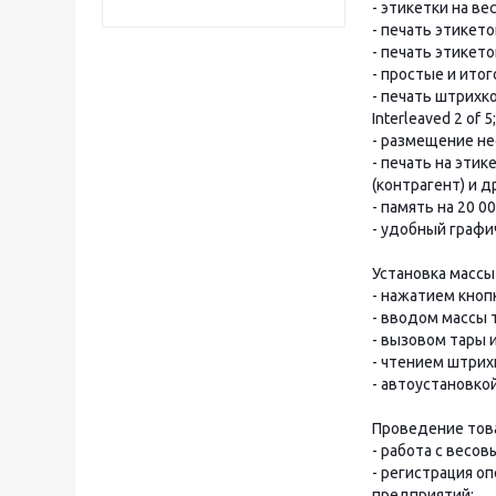
- этикетки на в
- печать этикет
- печать этикет
- простые и ито
- печать штрихко
Interleaved 2 of 5;
- размещение не
- печать на этик
(контрагент) и др
- память на 20 0
- удобный графи
Установка массы
- нажатием кнопк
- вводом массы 
- вызовом тары и
- чтением штрих
- автоустановкой
Проведение тов
- работа с весо
- регистрация о
предприятий;