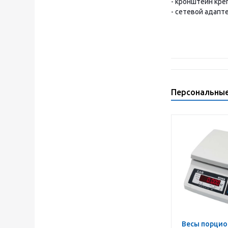
- кронштейн кре
- сетевой адапте
Персональны
Весы порционные SWII-