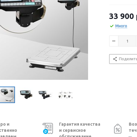
33 900
Много
Поделит
ро и
Гарантия качества
Воз
ственно
и сервисное
теч
авляем
обслуживание