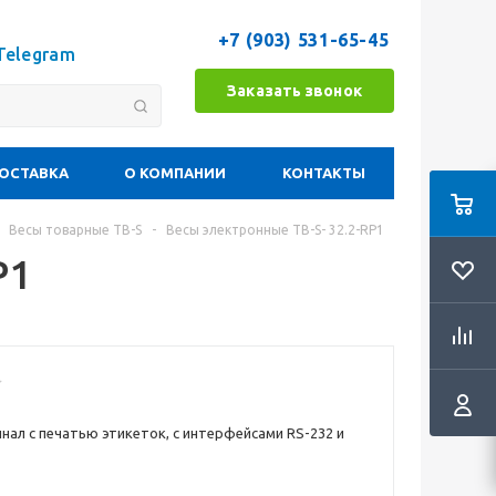
+7 (903) 531-65-45
Telegram
Заказать звонок
ОСТАВКА
О КОМПАНИИ
КОНТАКТЫ
Весы товарные ТВ-S
-
Весы электронные TB-S- 32.2-RP1
P1
нал с печатью этикеток, c интерфейсами RS-232 и