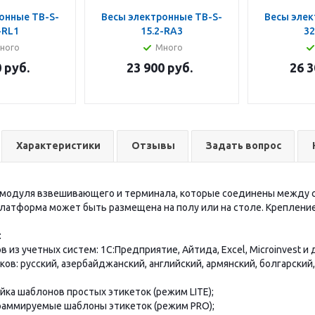
онные TB-S-
Весы электронные TB-S-
Весы элек
-RL1
15.2-RA3
32
ного
Много
0
руб.
23 900
руб.
26 3
Характеристики
Отзывы
Задать вопрос
з модуля взвешивающего и терминала, которые соединены между 
латформа может быть размещена на полу или на столе. Крепление
:
ов из учетных систем: 1С:Предприятие, Айтида, Excel, Microinvest и д
ов: русский, азербайджанский, английский, армянский, болгарский,
ойка шаблонов простых этикеток (режим LITE);
раммируемые шаблоны этикеток (режим PRO);