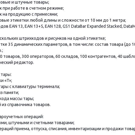
есовые и штучные товары;
ок при работе в счетном режиме;
ок на продукцию с примесями;
говые этикетки любой длины и сложности от 10 мм до 1 метра;
дов EAN 13, EAN 13+5, EAN 128, GS1 DataBar Expanded Stacked, DataMa
скольких штрихкодов и рисунков на одной этикетке;
етке 35 динамических параметров, в том числе: состав товара (до 10
.;
00 товаров, 300 операторов, 60 складов, 100 контрагентов, 40 шабл
ческий редактор.
 тары:
и «T»;
тары с клавиатуры терминала;
з памяти;
кода массы тары;
 из справочника товаров.
ароучетных операций:
выми, штучными и счетными товарами;
пераций приема, отпуска, списания, инвентаризации и продажи тов