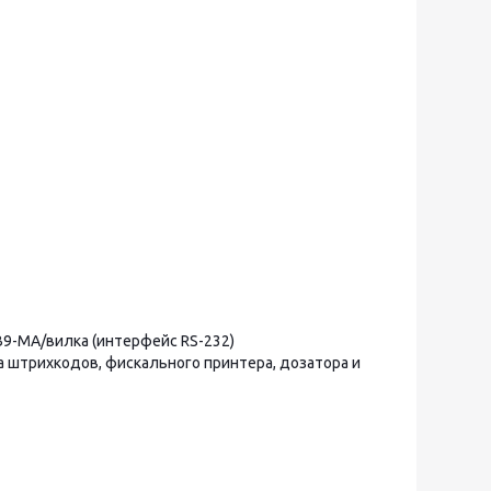
9-MА/вилка (интерфейс RS-232)
а штрихкодов, фискального принтера, дозатора и