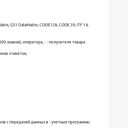
trix, GS1 DataMatrix, CODE128, CODE 39, ITF 14,
00 знаков), оператора, - - получателя товара
онов этикеток;
аров с передачей данных в - учетные программы