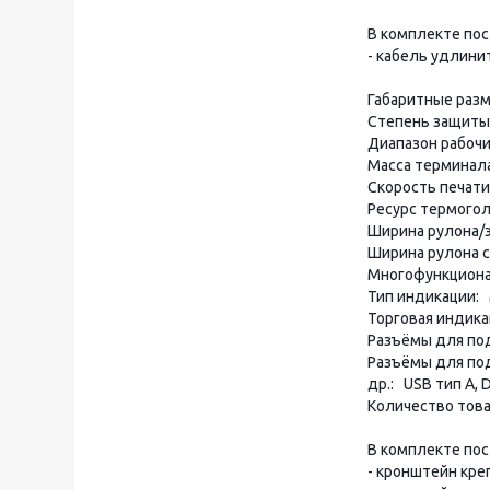
В комплекте по
- кабель удлинит
Габаритные раз
Степень защиты
Диапазон рабочи
Масса терминала
Скорость печати
Ресурс термогол
Ширина рулона/э
Ширина рулона с
Многофункциона
Тип индикации: 
Торговая индика
Разъёмы для под
Разъёмы для под
др.: USB тип А,
Количество това
В комплекте по
- кронштейн кре