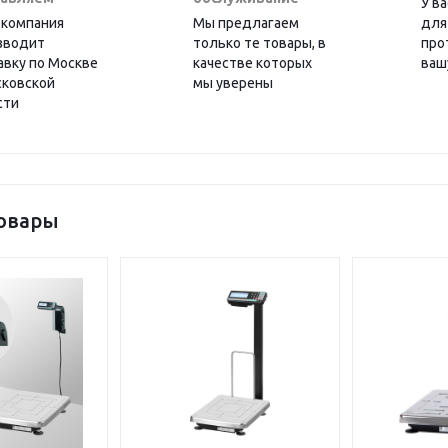
У ва
 компания
Мы предлагаем
для
зводит
только те товары, в
про
авку по Москве
качестве которых
ваш
сковской
мы уверены
сти
овары