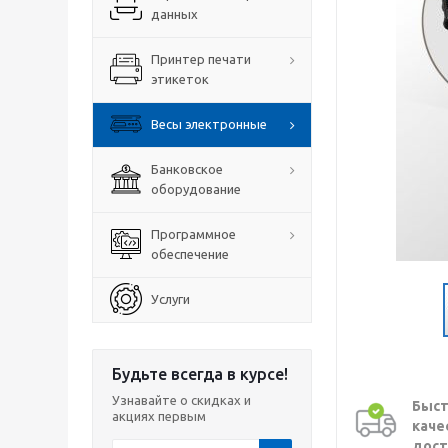
данных
Принтер печати
этикеток
Весы электронные
Банковское
оборудование
Программное
обеспечение
Услуги
Будьте всегда в курсе!
Узнавайте о скидках и
Быст
акциях первым
каче
дост