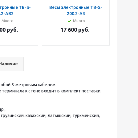
тронные TB-S-
Весы электронные ТВ-S-
Весы эл
.2-АB2
200.2-А3
200
Много
Много
00
руб.
17 600
руб.
29
Наличие
собой 5-метровым кабелем.
 терминала к стене входит в комплект поставки.
р.;
 грузинский, казахский, латышский, туркменский,