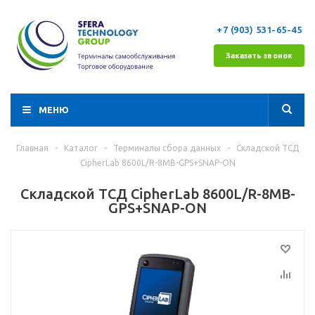
+7 (903) 531-65-45
Заказать звонок
МЕНЮ
Главная
-
Каталог
-
Терминалы сбора данных
-
Складской ТСД
CipherLab 8600L/R-8MB-GPS+SNAP-ON
Складской ТСД CipherLab 8600L/R-8MB-
GPS+SNAP-ON