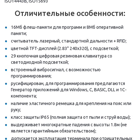
ISO14443B, ISO15693
Отличительные особенности:
16Мб флеш-памяти для программ и 8Мб оперативной
памяти;
считыватель лазерный, стандартной дальности + RFID;
цветной TFT-дисплей (2.83" 240х320), с подсветкой;
29 кнопочная цифровая резиновая клавиатура со
светодиодной подсветкой;
встроенный вибросигнал, с возможностью
программирования;
русифицирован, для программирования предлагаются
Генератор приложений для Windows, C, BASIC, DLL и 1C-
компонента;
наличие эластичного ремешка для крепления на пояс или
руку;
класс защиты IP65 (полная защита от пыли и струй воды);
выдерживает многократные падения с высоты 1.8м (не
является гарантийным обязательством);
допускается эксплуатация терминала при отрицательных